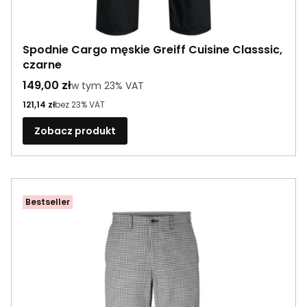
Spodnie Cargo męskie Greiff Cuisine Classsic,
czarne
Cena brutto
149,00 zł
w tym %s VAT
w tym
23%
VAT
Cena netto
121,14 zł
bez 23% VAT
Zobacz produkt
Bestseller