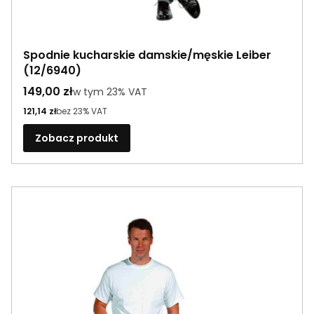
Spodnie kucharskie damskie/męskie Leiber
(12/6940)
Cena brutto
149,00 zł
w tym %s VAT
w tym
23%
VAT
Cena netto
121,14 zł
bez 23% VAT
Zobacz produkt