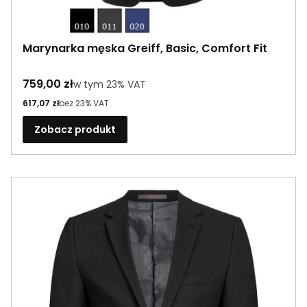
Marynarka męska Greiff, Basic, Comfort Fit
Cena brutto
759,00 zł
w tym %s VAT
w tym
23%
VAT
Cena netto
617,07 zł
bez 23% VAT
Zobacz produkt