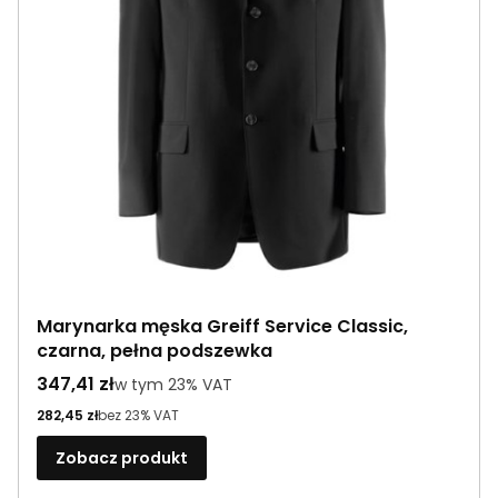
Marynarka męska Greiff Service Classic,
czarna, pełna podszewka
Cena brutto
347,41 zł
w tym %s VAT
w tym
23%
VAT
Cena netto
282,45 zł
bez 23% VAT
Zobacz produkt