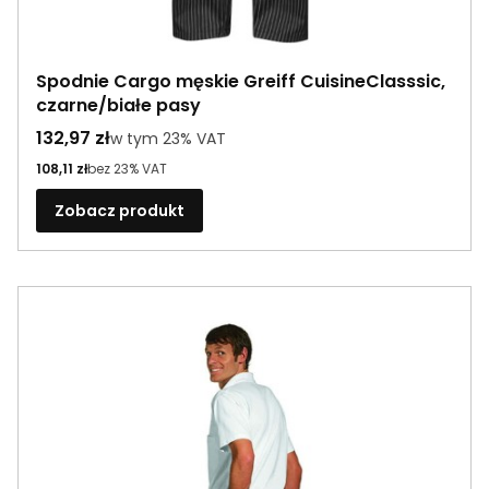
Spodnie Cargo męskie Greiff CuisineClasssic,
czarne/białe pasy
Cena brutto
132,97 zł
w tym %s VAT
w tym
23%
VAT
Cena netto
108,11 zł
bez 23% VAT
Zobacz produkt