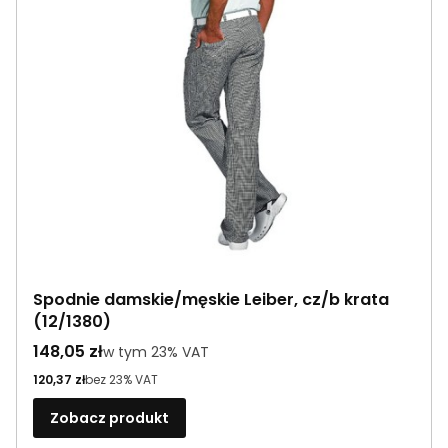
Spodnie damskie/męskie Leiber, cz/b krata
(12/1380)
Cena brutto
148,05 zł
w tym %s VAT
w tym
23%
VAT
Cena netto
120,37 zł
bez 23% VAT
Zobacz produkt