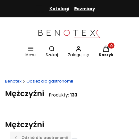
Katalogi
Rozmiary
Menu
Otwórz wyszukiwarkę
Produkty w koszy
Menu
Szukaj
Zaloguj się
Koszyk
Benotex
Odzież dla gastronomii
Mężczyźni
Produkty:
133
Mężczyźni
Odzież dla gastronomii