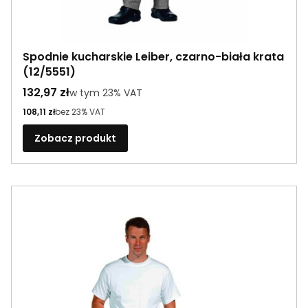
Spodnie kucharskie Leiber, czarno-biała krata
(12/5551)
Cena brutto
132,97 zł
w tym %s VAT
w tym
23%
VAT
Cena netto
108,11 zł
bez 23% VAT
Zobacz produkt