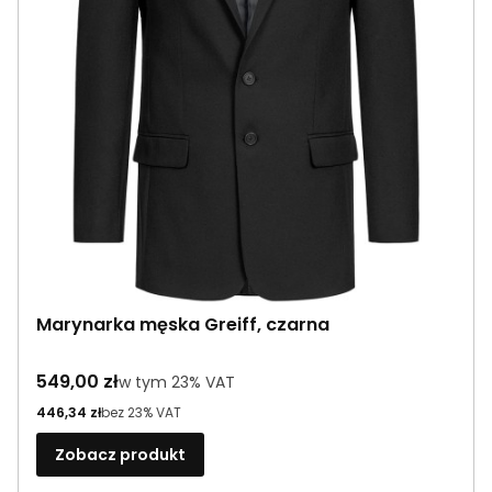
Marynarka męska Greiff, czarna
Cena brutto
549,00 zł
w tym %s VAT
w tym
23%
VAT
Cena netto
446,34 zł
bez 23% VAT
Zobacz produkt