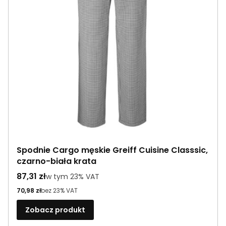
Spodnie Cargo męskie Greiff Cuisine Classsic,
czarno-biała krata
Cena brutto
87,31 zł
w tym %s VAT
w tym
23%
VAT
Cena netto
70,98 zł
bez 23% VAT
Zobacz produkt