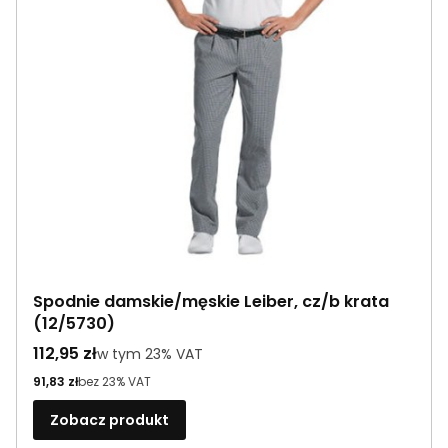
Spodnie damskie/męskie Leiber, cz/b krata
(12/5730)
Cena brutto
112,95 zł
w tym %s VAT
w tym
23%
VAT
Cena netto
91,83 zł
bez 23% VAT
Zobacz produkt