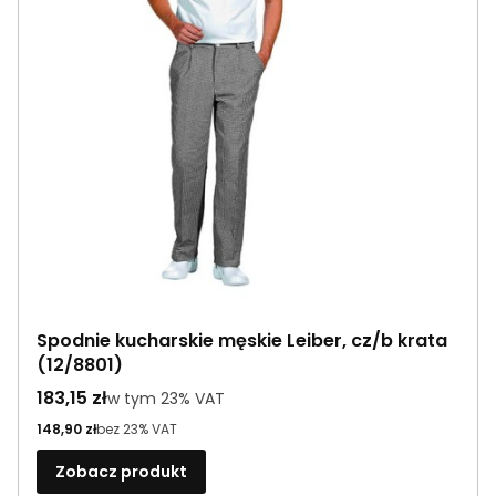
Spodnie kucharskie męskie Leiber, cz/b krata
(12/8801)
Cena brutto
183,15 zł
w tym %s VAT
w tym
23%
VAT
Cena netto
148,90 zł
bez 23% VAT
Zobacz produkt