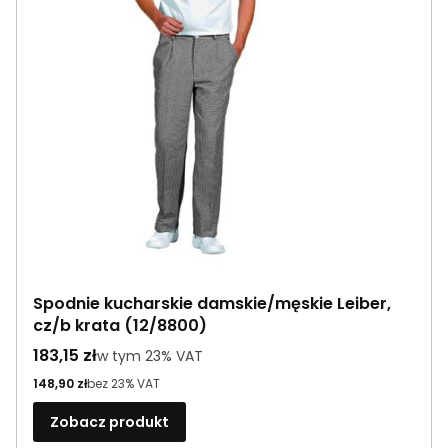
Spodnie kucharskie damskie/męskie Leiber,
cz/b krata (12/8800)
Cena brutto
183,15 zł
w tym %s VAT
w tym
23%
VAT
Cena netto
148,90 zł
bez 23% VAT
Zobacz produkt