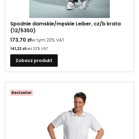
Spodnie damskie/męskie Leiber, cz/b krata
(12/5350)
Cena brutto
173,70 zł
w tym %s VAT
w tym
23%
VAT
Cena netto
141,22 zł
bez 23% VAT
Zobacz produkt
Bestseller