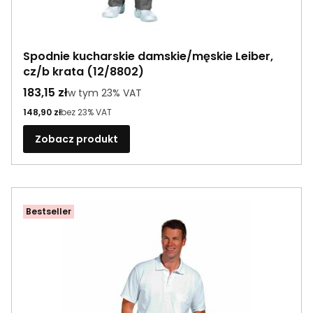
Spodnie kucharskie damskie/męskie Leiber,
cz/b krata (12/8802)
Cena brutto
183,15 zł
w tym %s VAT
w tym
23%
VAT
Cena netto
148,90 zł
bez 23% VAT
Zobacz produkt
Bestseller