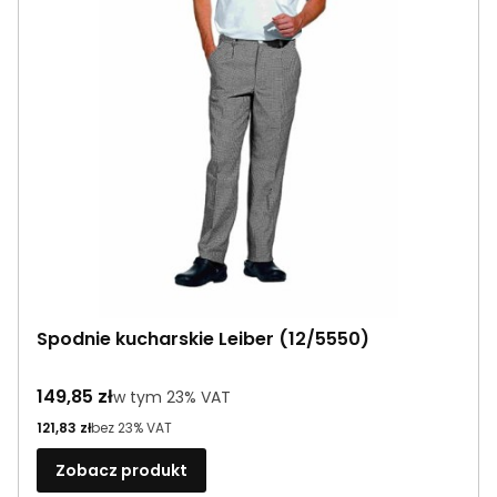
Spodnie kucharskie Leiber (12/5550)
Cena brutto
149,85 zł
w tym %s VAT
w tym
23%
VAT
Cena netto
121,83 zł
bez 23% VAT
Zobacz produkt