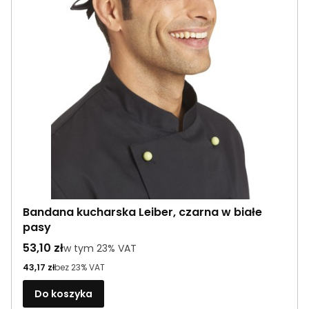
Bandana kucharska Leiber, czarna w białe
pasy
Cena brutto
53,10 zł
w tym %s VAT
w tym
23%
VAT
Cena netto
43,17 zł
bez 23% VAT
Do koszyka