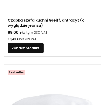
Czapka szefa kuchni Greiff, antracyt (o
wyglądzie jeansu)
Cena brutto
99,00 zł
w tym %s VAT
w tym
23%
VAT
Cena netto
80,49 zł
bez 23% VAT
Zobacz produkt
Bestseller