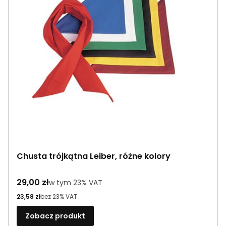
Chusta trójkątna Leiber, różne kolory
Cena brutto
29,00 zł
w tym %s VAT
w tym
23%
VAT
Cena netto
23,58 zł
bez 23% VAT
Zobacz produkt