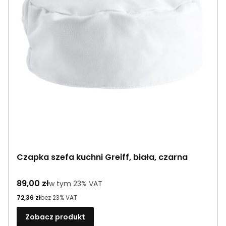
Czapka szefa kuchni Greiff, biała, czarna
Cena brutto
89,00 zł
w tym %s VAT
w tym
23%
VAT
Cena netto
72,36 zł
bez 23% VAT
Zobacz produkt