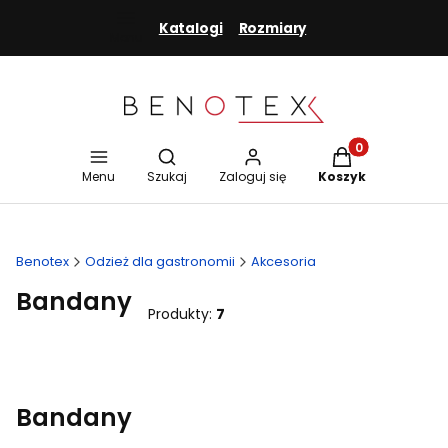
Katalogi
Rozmiary
Menu
Otwórz wyszukiwarkę
Produkty w koszy
Menu
Szukaj
Zaloguj się
Koszyk
Benotex
Odzież dla gastronomii
Akcesoria
Bandany
Produkty:
7
Bandany