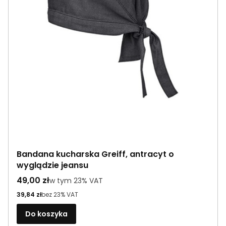
Bandana kucharska Greiff, antracyt o
wyglądzie jeansu
Cena brutto
49,00 zł
w tym %s VAT
w tym
23%
VAT
Cena netto
39,84 zł
bez 23% VAT
Do koszyka