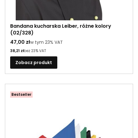
Bandana kucharska Leiber, różne kolory
(02/328)
Cena brutto
47,00 zł
w tym %s VAT
w tym
23%
VAT
Cena netto
38,21 zł
bez 23% VAT
Zobacz produkt
Bestseller