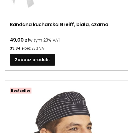
Bandana kucharska Greiff, biała, czarna
Cena brutto
49,00 zł
w tym %s VAT
w tym
23%
VAT
Cena netto
39,84 zł
bez 23% VAT
Zobacz produkt
Bestseller