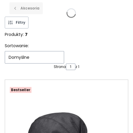
Akcesoria
Filtry
Produkty:
7
Lista produktów
Sortowanie:
Domyślne
Strona
z 1
Bestseller