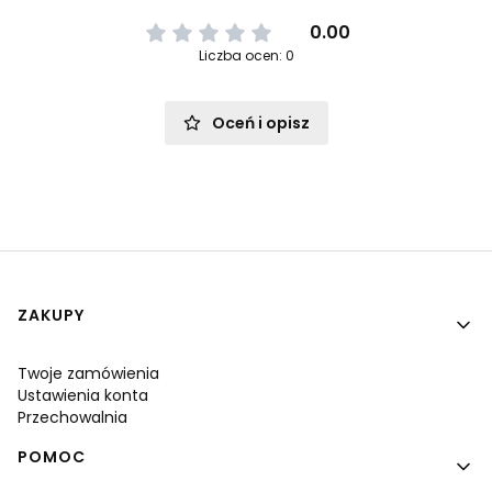
0.00
Liczba ocen: 0
Oceń i opisz
Linki w stopce
ZAKUPY
Twoje zamówienia
Ustawienia konta
Przechowalnia
POMOC