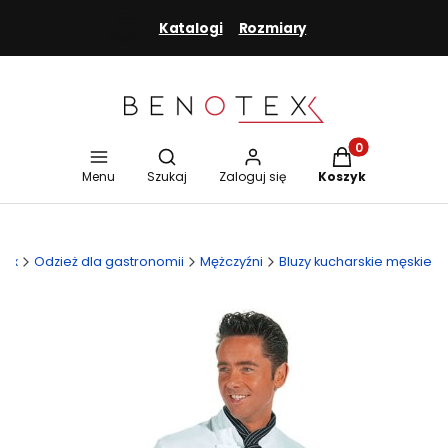
Katalogi
Rozmiary
Menu
Otwórz wyszukiwarkę
Produkty w koszy
Menu
Szukaj
Zaloguj się
Koszyk
tex
Odzież dla gastronomii
Mężczyźni
Bluzy kucharskie męskie