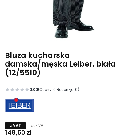
Bluza kucharska
damska/męska Leiber, biała
(12/5510)
0.00
(Oceny: 0 Recenzje: 0)
z VAT
bez VAT
Cena
148,50 zł