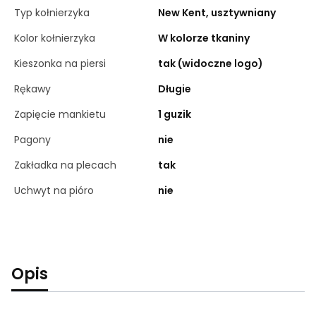
Typ kołnierzyka
New Kent, usztywniany
Kolor kołnierzyka
W kolorze tkaniny
Kieszonka na piersi
tak (widoczne logo)
Rękawy
Długie
Zapięcie mankietu
1 guzik
Pagony
nie
Zakładka na plecach
tak
Uchwyt na pióro
nie
Opis