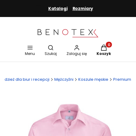
Katalogi
Rozmiary
Menu
Otwórz wyszukiwarkę
Produkty w koszy
Menu
Szukaj
Zaloguj się
Koszyk
Odzież dla biur i recepcji
Mężczyźni
Koszule męskie
Premium