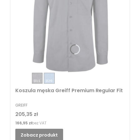
Koszula męska Greiff Premium Regular Fit
PRODUCENT
GREIFF
Cena
205,35 zł
Cena
166,95 zł
bez VAT
Zobacz produkt