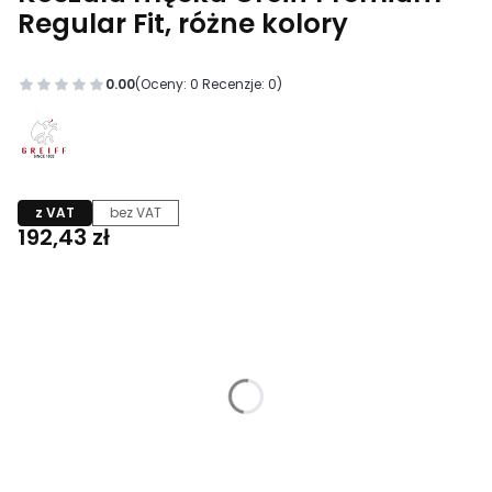
Regular Fit, różne kolory
0.00
(Oceny: 0 Recenzje: 0)
z VAT
bez VAT
Cena
192,43 zł
Wybierz wariant produktu:
Poszczególne warianty mogą różnić się ceną
*
Kolor
Pokaż wszystkie kolory
*
Rozmiar