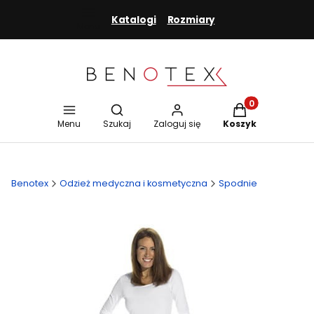
Katalogi
Rozmiary
Menu
Otwórz wyszukiwarkę
Produkty w koszy
Menu
Szukaj
Zaloguj się
Koszyk
Benotex
Odzież medyczna i kosmetyczna
Spodnie