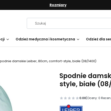
Rozmiary
cji
Odzież medyczna i kosmetyczna
Odzież dla se
podnie damskie Leiber, 80cm, comfort-style, białe (08/1400)
Spodnie damski
style, białe (08
0.00
(Oceny: 0 Recenz