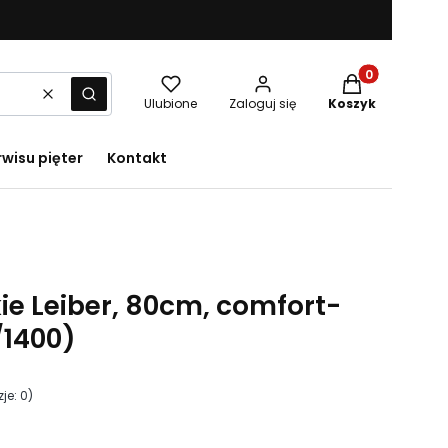
Produkty w kos
Wyczyść
Szukaj
Ulubione
Zaloguj się
Koszyk
rwisu pięter
Kontakt
e Leiber, 80cm, comfort-
/1400)
je: 0)