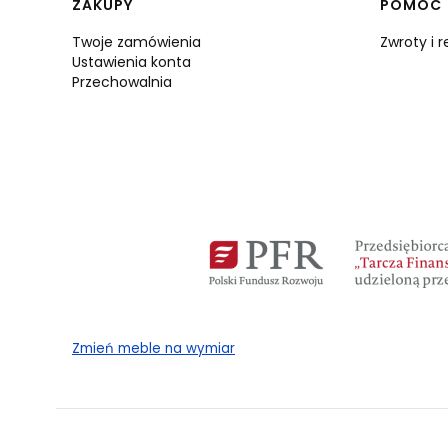
Linki w stopce
ZAKUPY
POMOC
Twoje zamówienia
Zwroty i 
Ustawienia konta
Przechowalnia
Zmień meble na wymiar