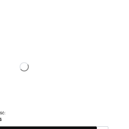
u:
różnić się ceną
ść:
ć