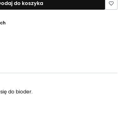
odaj do koszyka
ych
ię do bioder.