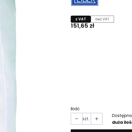
z VAT
bez VAT
Cena
151,65 zł
Wybierz wariant produkt
Poszczególne warianty mogą 
*
Rozmiar
Wybierz
*
Kolor
Pokaż wszystkie kolory
Ilość
Dostępno
szt.
duża iloś