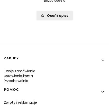
Liczba ocen: 0
Oceń i opisz
Linki w stopce
ZAKUPY
Twoje zamówienia
Ustawienia konta
Przechowalnia
POMOC
Zwroty i reklamacje