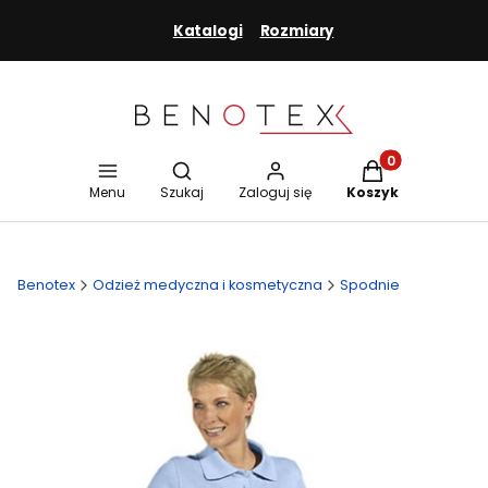
Katalogi
Rozmiary
Menu
Otwórz wyszukiwarkę
Produkty w koszy
Menu
Szukaj
Zaloguj się
Koszyk
Benotex
Odzież medyczna i kosmetyczna
Spodnie