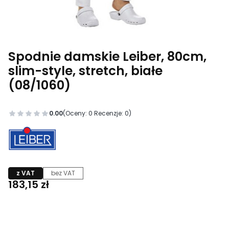
Spodnie damskie Leiber, 80cm,
slim-style, stretch, białe
(08/1060)
0.00
(Oceny: 0 Recenzje: 0)
z VAT
bez VAT
Cena
183,15 zł
Wybierz wariant produktu:
Poszczególne warianty mogą różnić się ceną