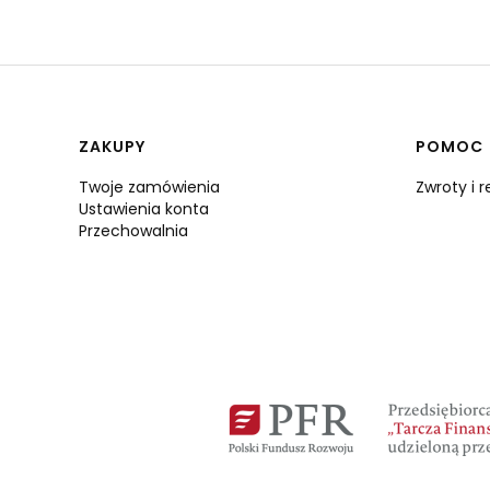
Linki w stopce
ZAKUPY
POMOC
Twoje zamówienia
Zwroty i 
Ustawienia konta
Przechowalnia