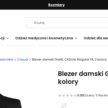
Rozmiary
cji
Odzież medyczna i kosmetyczna
Odzież dla se
 damskie
Casual
Blezer damski Greiff, CASUAL Regular Fit, 2 kolory
Blezer damski G
kolory
0.00
(Oceny: 0 Recenz