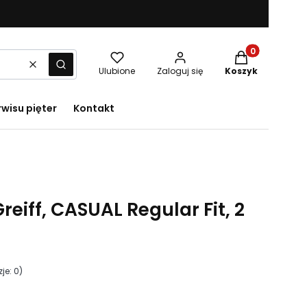
Produkty w kos
Wyczyść
Szukaj
Ulubione
Zaloguj się
Koszyk
rwisu pięter
Kontakt
reiff, CASUAL Regular Fit, 2
je: 0)