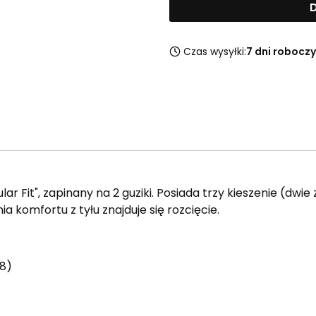
D
Czas wysyłki:
7 dni robocz
ar Fit", zapinany na 2 guziki. Posiada trzy kieszenie (dw
 komfortu z tyłu znajduje się rozcięcie.
38)