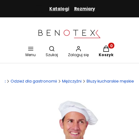
Katalogi
Rozmiary
Menu
Otwórz wyszukiwarkę
Produkty w koszy
Menu
Szukaj
Zaloguj się
Koszyk
tex
Odzież dla gastronomii
Mężczyźni
Bluzy kucharskie męskie