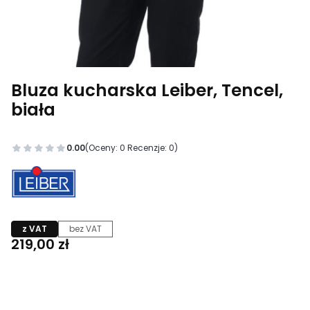
Bluza kucharska Leiber, Tencel,
biała
0.00
(Oceny: 0 Recenzje: 0)
z VAT
bez VAT
Cena
219,00 zł
Wybierz wariant produktu:
Poszczególne warianty mogą różnić się ceną