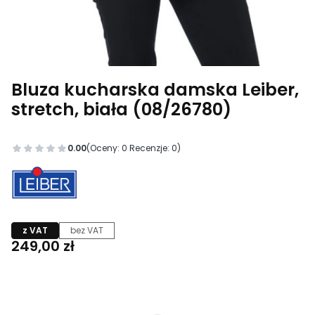
Bluza kucharska damska Leiber,
stretch, biała (08/26780)
0.00
(Oceny: 0 Recenzje: 0)
z VAT
bez VAT
Cena
249,00 zł
Wybierz wariant produktu:
Poszczególne warianty mogą różnić się ceną