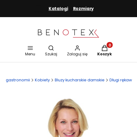
Katalogi
Rozmiary
Menu
Otwórz wyszukiwarkę
Produkty w koszy
Menu
Szukaj
Zaloguj się
Koszyk
dla gastronomii
Kobiety
Bluzy kucharskie damskie
Długi rękaw