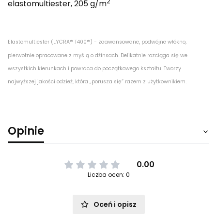
2
elastomultiester, 205 g/m
Elastomultiester (LYCRA® T400®) - zaawansowane, podwójne włókno,
pierwotnie opracowane z myślą o dżinsach. Delikatnie rozciąga się we
wszystkich kierunkach i powraca do początkowego kształtu. Tworzy
najwyższej jakości odzież, która „porusza się” razem z użytkownikiem.
Opinie
0.00
Liczba ocen: 0
Oceń i opisz