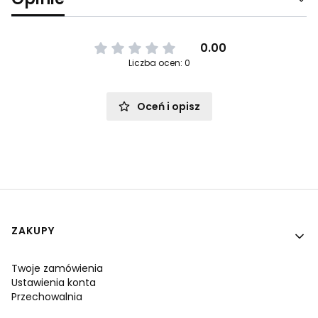
0.00
Liczba ocen: 0
Oceń i opisz
Linki w stopce
ZAKUPY
Twoje zamówienia
Ustawienia konta
Przechowalnia