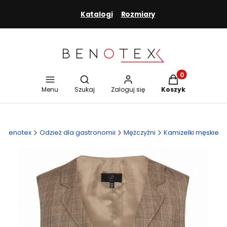
Katalogi
Rozmiary
Menu
Otwórz wyszukiwarkę
Produkty w koszy
Menu
Szukaj
Zaloguj się
Koszyk
Benotex
Odzież dla gastronomii
Mężczyźni
Kamizelki męskie