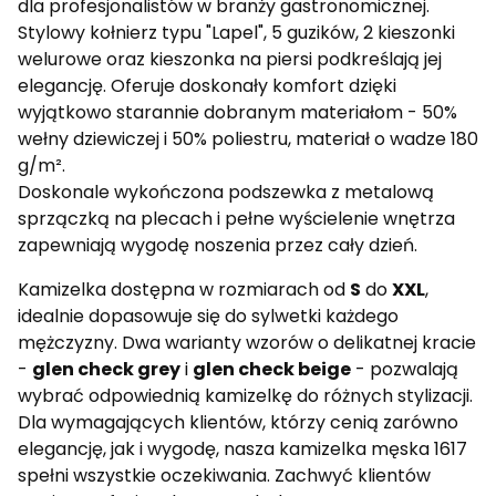
dla profesjonalistów w branży gastronomicznej.
Stylowy kołnierz typu "Lapel", 5 guzików, 2 kieszonki
welurowe oraz kieszonka na piersi podkreślają jej
elegancję. Oferuje doskonały komfort dzięki
wyjątkowo starannie dobranym materiałom - 50%
wełny dziewiczej i 50% poliestru, materiał o wadze 180
g/m².
Doskonale wykończona podszewka z metalową
sprzączką na plecach i pełne wyścielenie wnętrza
zapewniają wygodę noszenia przez cały dzień.
Kamizelka dostępna w rozmiarach od
S
do
XXL
,
idealnie dopasowuje się do sylwetki każdego
mężczyzny. Dwa warianty wzorów o delikatnej kracie
-
glen check grey
i
glen check beige
- pozwalają
wybrać odpowiednią kamizelkę do różnych stylizacji.
Dla wymagających klientów, którzy cenią zarówno
elegancję, jak i wygodę, nasza kamizelka męska 1617
spełni wszystkie oczekiwania. Zachwyć klientów