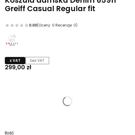
Koszula damska Denim 65911
Greiff Casual Regular fit
0.00
(Oceny: 0 Recenzje: 0)
z VAT
bez VAT
Cena
299,00 zł
Wybierz wariant produktu:
Poszczególne warianty mogą różnić się ceną
*
Rozmiar
Wybierz
Ilość