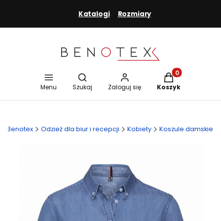
Katalogi
Rozmiary
Menu
Otwórz wyszukiwarkę
Produkty w koszy
Menu
Szukaj
Zaloguj się
Koszyk
Benotex
Odzież dla biur i recepcji
Kobiety
Koszule damskie