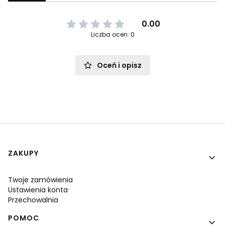
0.00
Liczba ocen: 0
Oceń i opisz
Linki w stopce
ZAKUPY
Twoje zamówienia
Ustawienia konta
Przechowalnia
POMOC