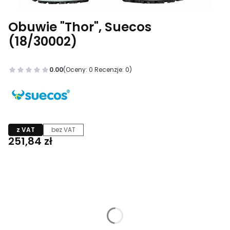
Obuwie "Thor", Suecos
(18/30002)
0.00
(Oceny: 0 Recenzje: 0)
z VAT
bez VAT
Cena
251,84 zł
Wybierz wariant produktu:
Poszczególne warianty mogą różnić się ceną
*
Rozmiary
Wybierz