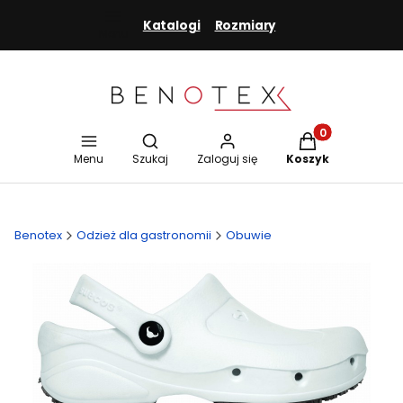
Katalogi
Rozmiary
Menu
Otwórz wyszukiwarkę
Produkty w koszy
Menu
Szukaj
Zaloguj się
Koszyk
Benotex
Odzież dla gastronomii
Obuwie