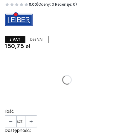
0.00
(Oceny: 0 Recenzje: 0)
z VAT
bez VAT
Cena
150,75 zł
Wybierz wariant produktu:
Poszczególne warianty mogą różnić się ceną
*
Rozmiar
Wybierz
Ilość
szt.
Dostępność: