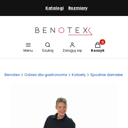
Katalogi
Rozmiary
Menu
Otwórz wyszukiwarkę
Produkty w koszy
Menu
Szukaj
Zaloguj się
Koszyk
Benotex
Odzież dla gastronomii
Kobiety
Spodnie damskie