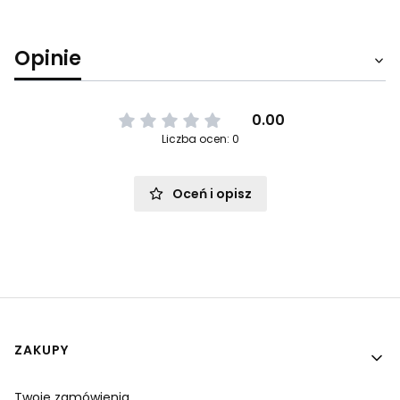
Opinie
0.00
Liczba ocen: 0
Oceń i opisz
Linki w stopce
ZAKUPY
Twoje zamówienia