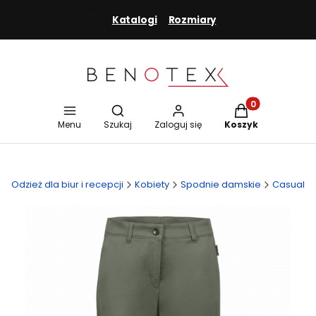
Katalogi
Rozmiary
Menu
Otwórz wyszukiwarkę
Produkty w koszy
Menu
Szukaj
Zaloguj się
Koszyk
Odzież dla biur i recepcji
Kobiety
Spodnie damskie
Casual