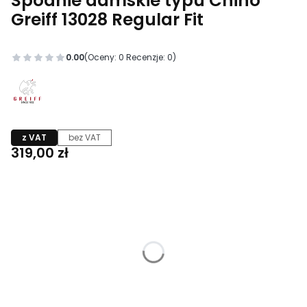
Spodnie damskie typu Chino
Greiff 13028 Regular Fit
0.00
(Oceny: 0 Recenzje: 0)
z VAT
bez VAT
Cena
319,00 zł
Wybierz wariant produktu:
Poszczególne warianty mogą różnić się ceną
*
Kolor
Pokaż wszystkie kolory
*
Rozmiar