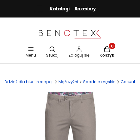
Katalogi
Rozmiary
Menu
Otwórz wyszukiwarkę
Produkty w koszy
Menu
Szukaj
Zaloguj się
Koszyk
Odzież dla biur i recepcji
Mężczyźni
Spodnie męskie
Casual