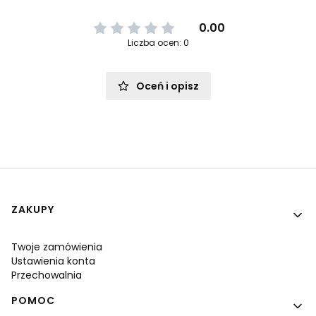
0.00
Liczba ocen: 0
Oceń i opisz
Linki w stopce
ZAKUPY
Twoje zamówienia
Ustawienia konta
Przechowalnia
POMOC