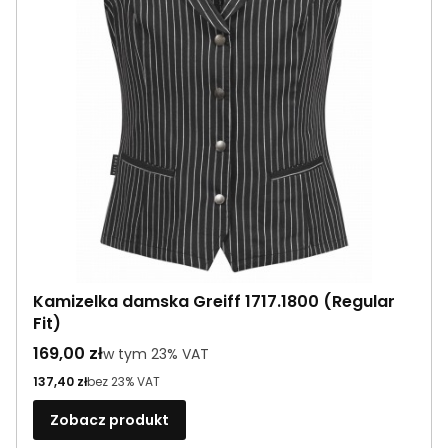
Kamizelka damska Greiff 1717.1800 (Regular
Fit)
Cena brutto
169,00 zł
w tym %s VAT
w tym
23%
VAT
Cena netto
137,40 zł
bez 23% VAT
Zobacz produkt