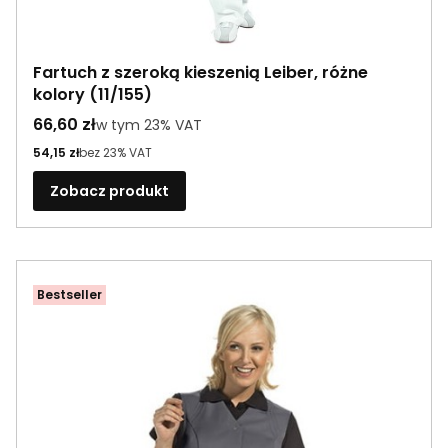
Fartuch z szeroką kieszenią Leiber, różne
kolory (11/155)
Cena brutto
66,60 zł
w tym %s VAT
w tym
23%
VAT
Cena netto
54,15 zł
bez 23% VAT
Zobacz produkt
Bestseller