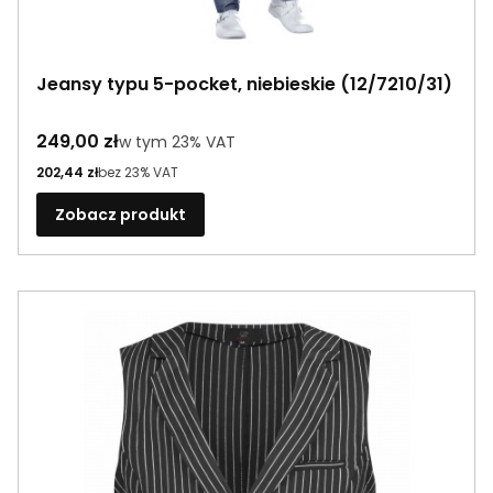
Jeansy typu 5-pocket, niebieskie (12/7210/31)
Cena brutto
249,00 zł
w tym %s VAT
w tym
23%
VAT
Cena netto
202,44 zł
bez 23% VAT
Zobacz produkt