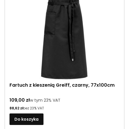
Fartuch z kieszenią Greiff, czarny, 77x100cm
Cena brutto
109,00 zł
w tym %s VAT
w tym
23%
VAT
Cena netto
88,62 zł
bez 23% VAT
Do koszyka