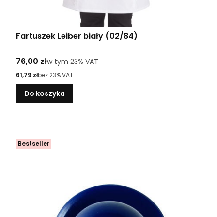
Fartuszek Leiber biały (02/84)
Cena brutto
76,00 zł
w tym %s VAT
w tym
23%
VAT
Cena netto
61,79 zł
bez 23% VAT
Do koszyka
Bestseller