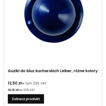
Guziki do bluz kucharskich Leiber, różne kolory
Cena brutto
12,50 zł
w tym %s VAT
w tym
23%
VAT
Cena netto
10,16 zł
bez 23% VAT
Zobacz produkt