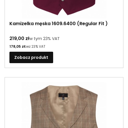
Kamizelka męska 1609.6400 (Regular Fit )
Cena brutto
219,00 zł
w tym %s VAT
w tym
23%
VAT
Cena netto
178,05 zł
bez 23% VAT
Zobacz produkt