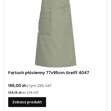
Fartuch płócienny 77x95cm Greiff 4047
Cena brutto
165,00 zł
w tym %s VAT
w tym
23%
VAT
Cena netto
134,15 zł
bez 23% VAT
Zobacz produkt