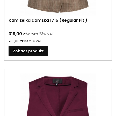
Kamizelka damska 1715 (Regular Fit )
Cena brutto
319,00 zł
w tym %s VAT
w tym
23%
VAT
Cena netto
259,35 zł
bez 23% VAT
Zobacz produkt