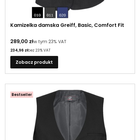
Kamizelka damska Greiff, Basic, Comfort Fit
Cena brutto
289,00 zł
w tym %s VAT
w tym
23%
VAT
Cena netto
234,96 zł
bez 23% VAT
Zobacz produkt
Bestseller