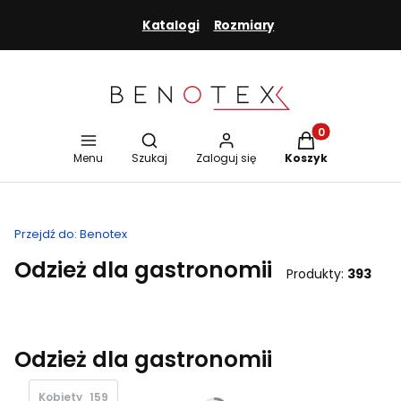
Katalogi
Rozmiary
Menu
Otwórz wyszukiwarkę
Produkty w koszy
Menu
Szukaj
Zaloguj się
Koszyk
Przejdź do:
Benotex
Odzież dla gastronomii
Produkty:
393
Odzież dla gastronomii
Kobiety
159