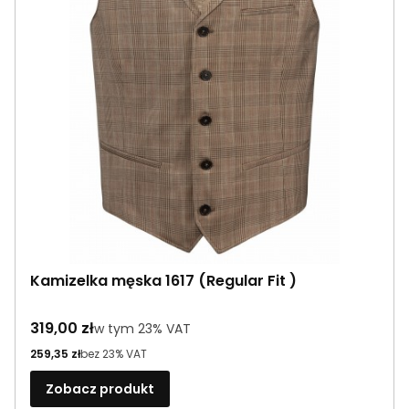
Kamizelka męska 1617 (Regular Fit )
Cena brutto
319,00 zł
w tym %s VAT
w tym
23%
VAT
Cena netto
259,35 zł
bez 23% VAT
Zobacz produkt