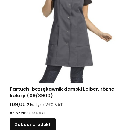
Fartuch-bezrękawnik damski Leiber, różne
kolory (09/3900)
Cena brutto
109,00 zł
w tym %s VAT
w tym
23%
VAT
Cena netto
88,62 zł
bez 23% VAT
Zobacz produkt