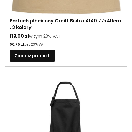
Fartuch płócienny Greiff Bistro 4140 77x40cm
, 3 kolory
Cena brutto
119,00 zł
w tym %s VAT
w tym
23%
VAT
Cena netto
96,75 zł
bez 23% VAT
Zobacz produkt