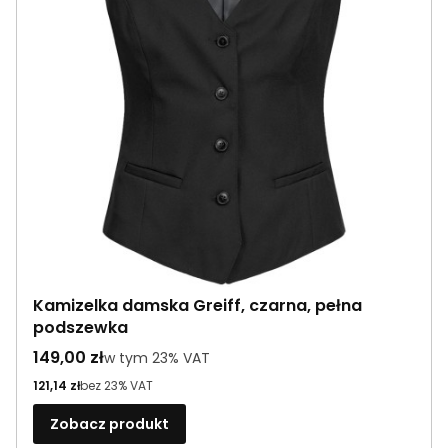
Kamizelka damska Greiff, czarna, pełna
podszewka
Cena brutto
149,00 zł
w tym %s VAT
w tym
23%
VAT
Cena netto
121,14 zł
bez 23% VAT
Zobacz produkt