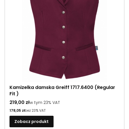
Kamizelka damska Greiff 1717.6400 (Regular
Fit )
Cena brutto
219,00 zł
w tym %s VAT
w tym
23%
VAT
Cena netto
178,05 zł
bez 23% VAT
Zobacz produkt